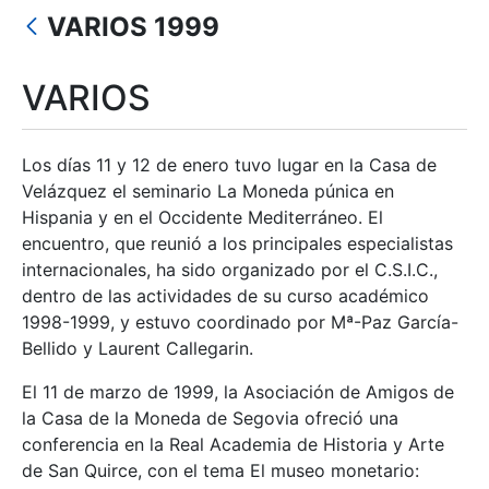
Erakutsi/Ezkutatu
VARIOS 1999
Erakutsi/Ezkutatu
Erakutsi/Ezkutatu
VARIOS
Erakutsi/Ezkutatu
Los días 11 y 12 de enero tuvo lugar en la Casa de
Velázquez el seminario La Moneda púnica en
Hispania y en el Occidente Mediterráneo. El
Erakutsi/Ezkutatu
encuentro, que reunió a los principales especialistas
internacionales, ha sido organizado por el C.S.I.C.,
dentro de las actividades de su curso académico
1998-1999, y estuvo coordinado por Mª-Paz García-
Bellido y Laurent Callegarin.
El 11 de marzo de 1999, la Asociación de Amigos de
la Casa de la Moneda de Segovia ofreció una
conferencia en la Real Academia de Historia y Arte
de San Quirce, con el tema El museo monetario: