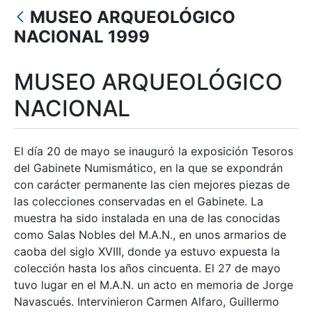
Erakutsi/Ezkutatu
MUSEO ARQUEOLÓGICO
Erakutsi/Ezkutatu
NACIONAL 1999
Erakutsi/Ezkutatu
MUSEO ARQUEOLÓGICO
Erakutsi/Ezkutatu
NACIONAL
Erakutsi/Ezkutatu
El día 20 de mayo se inauguró la exposición Tesoros
del Gabinete Numismático, en la que se expondrán
con carácter permanente las cien mejores piezas de
las colecciones conservadas en el Gabinete. La
muestra ha sido instalada en una de las conocidas
como Salas Nobles del M.A.N., en unos armarios de
caoba del siglo XVIII, donde ya estuvo expuesta la
colección hasta los años cincuenta. El 27 de mayo
tuvo lugar en el M.A.N. un acto en memoria de Jorge
Navascués. Intervinieron Carmen Alfaro, Guillermo