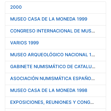
Erakutsi/Ezkutatu
2000
Erakutsi/Ezkutatu
MUSEO CASA DE LA MONEDA 1999
Erakutsi/Ezkutatu
Erakutsi/Ezkutatu
CONGRESO INTERNACIONAL DE MUSEOLOGÍA DEL DINERO 1999
VARIOS 1999
Erakutsi/Ezkutatu
MUSEO ARQUEOLÓGICO NACIONAL 1999
GABINETE NUMISMÁTICO DE CATALUÑA 1999
ASOCIACIÓN NUMISMÁTICA ESPAÑOLA 1999
MUSEO CASA DE LA MONEDA 1998
EXPOSICIONES, REUNIONES Y CONGRESOS 1998