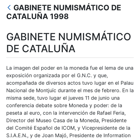
Erakutsi/Ezkutatu
GABINETE NUMISMÁTICO DE
Erakutsi/Ezkutatu
CATALUÑA 1998
Erakutsi/Ezkutatu
GABINETE NUMISMÁTICO
Erakutsi/Ezkutatu
DE CATALUÑA
Erakutsi/Ezkutatu
La imagen del poder en la moneda fue el lema de una
exposición organizada por el G.N.C. y que,
acompañada de diversos actos tuvo lugar en el Palau
Nacional de Montjuïc durante el mes de febrero. En la
misma sede, tuvo lugar el jueves 11 de junio una
conferencia debate sobre Moneda y poder: de la
peseta al euro, con la intervención de Rafael Feria,
Director del Museo Casa de la Moneda, Presidente
del Comité Español de ICOM, y Vicepresidente de la
S.I.A.E.N., y de Joan Majó, Presidente de Information