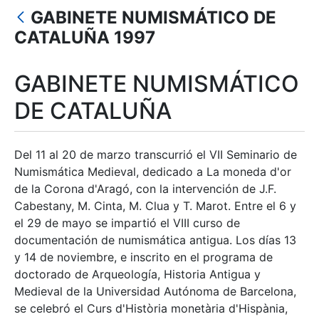
Erakutsi/Ezkutatu
GABINETE NUMISMÁTICO DE
Erakutsi/Ezkutatu
CATALUÑA 1997
Erakutsi/Ezkutatu
GABINETE NUMISMÁTICO
Erakutsi/Ezkutatu
DE CATALUÑA
Erakutsi/Ezkutatu
Del 11 al 20 de marzo transcurrió el VII Seminario de
Numismática Medieval, dedicado a La moneda d'or
de la Corona d'Aragó, con la intervención de J.F.
Cabestany, M. Cinta, M. Clua y T. Marot. Entre el 6 y
el 29 de mayo se impartió el VIII curso de
documentación de numismática antigua. Los días 13
y 14 de noviembre, e inscrito en el programa de
doctorado de Arqueología, Historia Antigua y
Medieval de la Universidad Autónoma de Barcelona,
se celebró el Curs d'Història monetària d'Hispània,