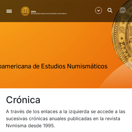
Navigation
Show/Hide
Show/Hide
Show/Hide
Show/Hide
Crónica
Show/Hide
A través de los enlaces a la izquierda se accede a las
Show/Hide
sucesivas crónicas anuales publicadas en la revista
Nvmisma desde 1995.