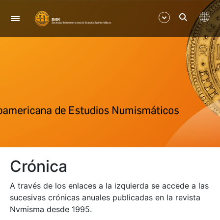
Navigation
Show/Hide
Show/Hide
Show/Hide
Show/Hide
Crónica
Show/Hide
A través de los enlaces a la izquierda se accede a las
Show/Hide
sucesivas crónicas anuales publicadas en la revista
Nvmisma desde 1995.