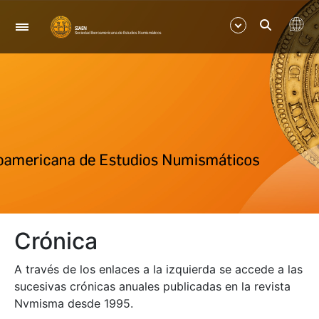
Navigation
Show/Hide
Show/Hide
Show/Hide
Show/Hide
Crónica
Show/Hide
A través de los enlaces a la izquierda se accede a las
Show/Hide
sucesivas crónicas anuales publicadas en la revista
Nvmisma desde 1995.