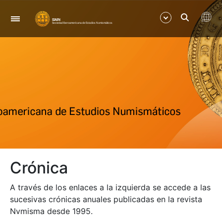
Navigation
Show/Hide
Show/Hide
Show/Hide
Show/Hide
Crónica
Show/Hide
A través de los enlaces a la izquierda se accede a las
Show/Hide
sucesivas crónicas anuales publicadas en la revista
Nvmisma desde 1995.