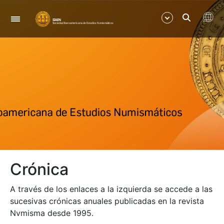
Navigation
Show/Hide
Show/Hide
Show/Hide
Show/Hide
Crónica
Show/Hide
A través de los enlaces a la izquierda se accede a las
Show/Hide
sucesivas crónicas anuales publicadas en la revista
Nvmisma desde 1995.