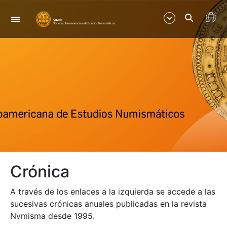
Navigation
Show/Hide
Show/Hide
Show/Hide
Show/Hide
Crónica
Show/Hide
A través de los enlaces a la izquierda se accede a las
Show/Hide
sucesivas crónicas anuales publicadas en la revista
Nvmisma desde 1995.