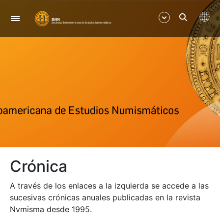
Navigation
Show/Hide
Show/Hide
Show/Hide
Show/Hide
Crónica
Show/Hide
A través de los enlaces a la izquierda se accede a las
Show/Hide
sucesivas crónicas anuales publicadas en la revista
Nvmisma desde 1995.