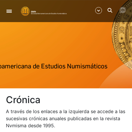
Navigation
Show/Hide
Show/Hide
Show/Hide
Show/Hide
Crónica
Show/Hide
A través de los enlaces a la izquierda se accede a las
Show/Hide
sucesivas crónicas anuales publicadas en la revista
Nvmisma desde 1995.