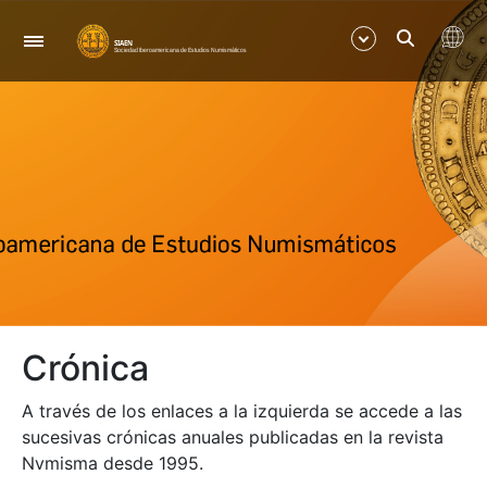
Navigation
Show/Hide
Show/Hide
Show/Hide
Show/Hide
Crónica
Show/Hide
A través de los enlaces a la izquierda se accede a las
Show/Hide
sucesivas crónicas anuales publicadas en la revista
Nvmisma desde 1995.