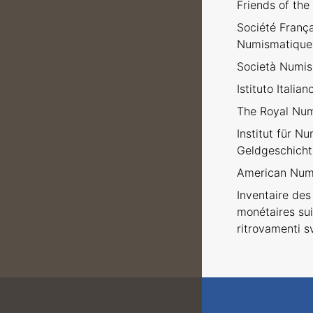
Friends of the
Société Franç
Numismatique
Società Numism
Istituto Italia
The Royal Num
Institut für N
Geldgeschicht
American Numi
Inventaire des 
monétaires sui
ritrovamenti sv