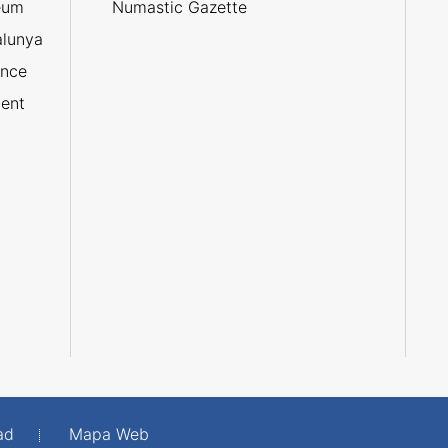
eum
Numastic Gazette
alunya
ance
ent
ad
Mapa Web