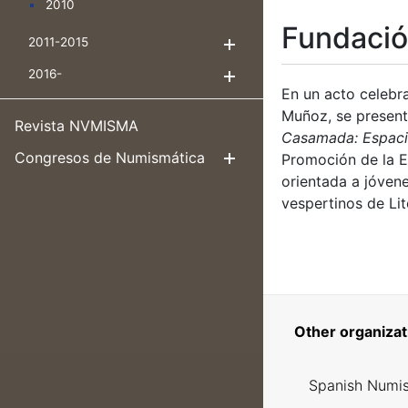
2010
Fundació
2011-2015
Show/Hide
2016-
Show/Hide
En un acto celebr
Muñoz, se present
Revista NVMISMA
Casamada: Espaci
Congresos de Numismática
Promoción de la E
Show/Hide
orientada a jóven
vespertinos de Lit
Other organizat
Spanish Numis