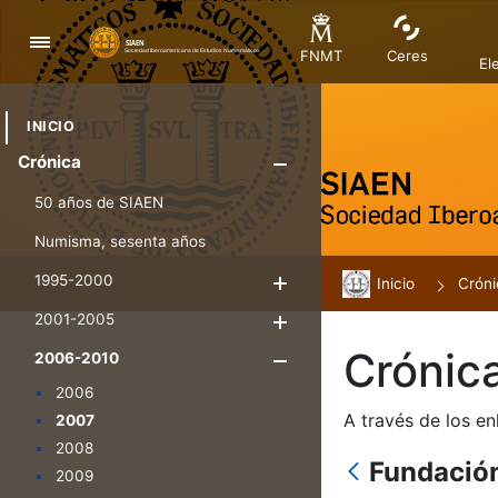
Navigation
FNMT
Ceres
El
INICIO
Crónica
Show/Hide
50 años de SIAEN
Numisma, sesenta años
1995-2000
Inicio
Show/Hide
Cróni
2001-2005
Show/Hide
Crónic
2006-2010
Show/Hide
2006
A través de los en
2007
2008
Fundació
2009