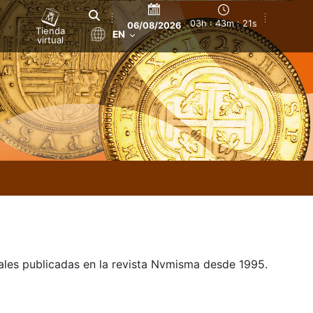
03h : 43m : 21s
06/08/2026
Tienda
EN
virtual
uales publicadas en la revista Nvmisma desde 1995.