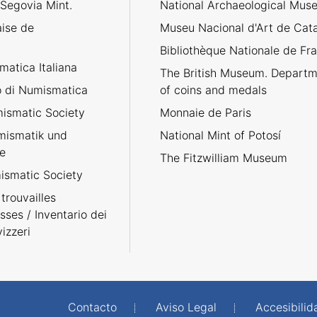
 Segovia Mint.
National Archaeological Mus
aise de
Museu Nacional d'Art de Cat
Bibliothèque Nationale de Fr
atica Italiana
The British Museum. Departm
no di Numismatica
of coins and medals
ismatic Society
Monnaie de Paris
umismatik und
National Mint of Potosí
e
The Fitzwilliam Museum
smatic Society
trouvailles
sses / Inventario dei
izzeri
Contacto
Aviso Legal
Accesibilid