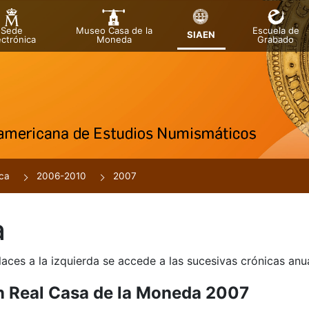
Sede
Museo Casa de la
Escuela de
SIAEN
ectrónica
Moneda
Grabado
ca
2006-2010
2007
a
laces a la izquierda se accede a las sucesivas crónicas an
n Real Casa de la Moneda 2007