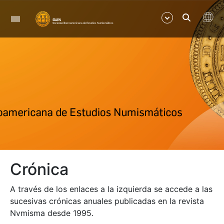
Navegación
Mostrar/Ocultar
Mostrar/Ocultar
Mostrar/Ocultar
Mostrar/Ocultar
Crónica
Mostrar/Ocultar
A través de los enlaces a la izquierda se accede a las
Mostrar/Ocultar
sucesivas crónicas anuales publicadas en la revista
Nvmisma desde 1995.