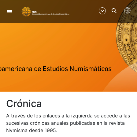
Navegación
Mostrar/Ocultar
Mostrar/Ocultar
Mostrar/Ocultar
Mostrar/Ocultar
Crónica
Mostrar/Ocultar
A través de los enlaces a la izquierda se accede a las
Mostrar/Ocultar
sucesivas crónicas anuales publicadas en la revista
Nvmisma desde 1995.