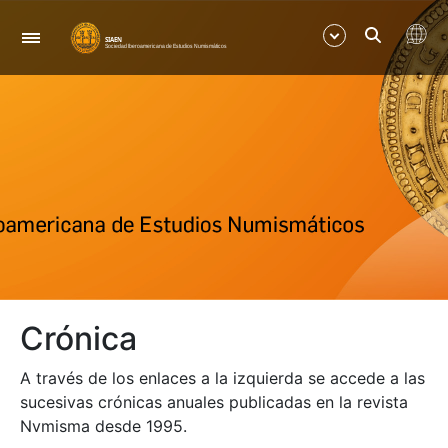
Navegación
Mostrar/Ocultar
Mostrar/Ocultar
Mostrar/Ocultar
Mostrar/Ocultar
Crónica
Mostrar/Ocultar
A través de los enlaces a la izquierda se accede a las
Mostrar/Ocultar
sucesivas crónicas anuales publicadas en la revista
Nvmisma desde 1995.