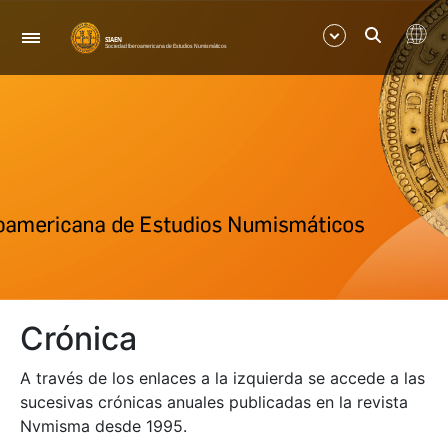
Navegación
Mostrar/Ocultar
Mostrar/Ocultar
Mostrar/Ocultar
Mostrar/Ocultar
Crónica
Mostrar/Ocultar
A través de los enlaces a la izquierda se accede a las
Mostrar/Ocultar
sucesivas crónicas anuales publicadas en la revista
Nvmisma desde 1995.