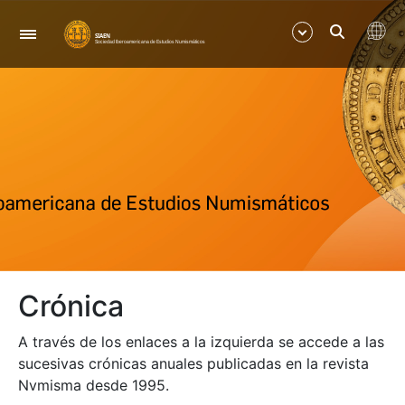
Navegación
Mostrar/Ocultar
Mostrar/Ocultar
Mostrar/Ocultar
Mostrar/Ocultar
Crónica
Mostrar/Ocultar
A través de los enlaces a la izquierda se accede a las
Mostrar/Ocultar
sucesivas crónicas anuales publicadas en la revista
Nvmisma desde 1995.