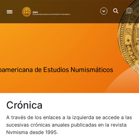
Navegación
Mostrar/Ocultar
Mostrar/Ocultar
Mostrar/Ocultar
Mostrar/Ocultar
Crónica
Mostrar/Ocultar
A través de los enlaces a la izquierda se accede a las
Mostrar/Ocultar
sucesivas crónicas anuales publicadas en la revista
Nvmisma desde 1995.