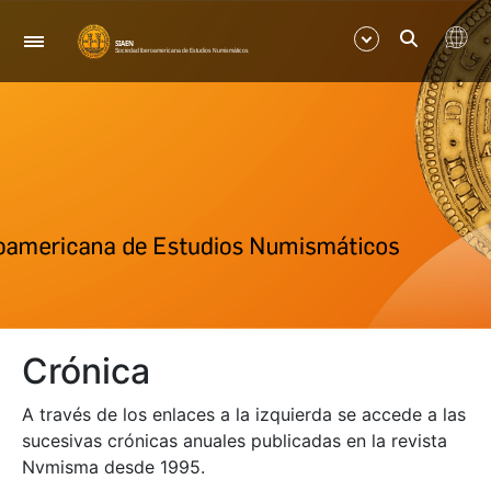
Navegación
Mostrar/Ocultar
Mostrar/Ocultar
Mostrar/Ocultar
Mostrar/Ocultar
Crónica
Mostrar/Ocultar
A través de los enlaces a la izquierda se accede a las
Mostrar/Ocultar
sucesivas crónicas anuales publicadas en la revista
Nvmisma desde 1995.