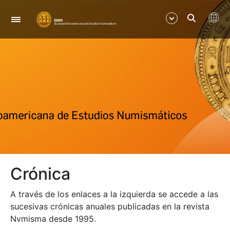
Navegación
Mostrar/Ocultar
Mostrar/Ocultar
Mostrar/Ocultar
Mostrar/Ocultar
Crónica
Mostrar/Ocultar
A través de los enlaces a la izquierda se accede a las
Mostrar/Ocultar
sucesivas crónicas anuales publicadas en la revista
Nvmisma desde 1995.