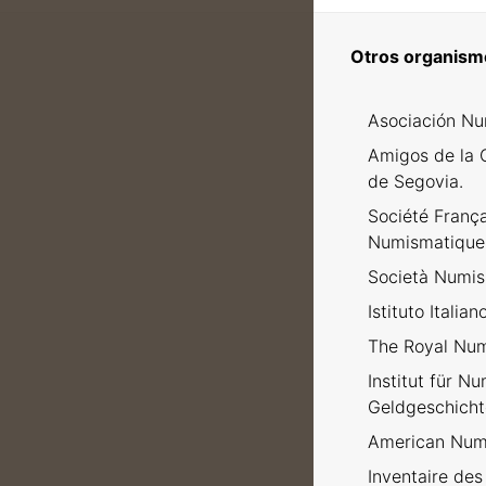
Otros organism
Asociación Nu
Amigos de la 
de Segovia.
Société Franç
Numismatique
Società Numism
Istituto Italia
The Royal Num
Institut für N
Geldgeschicht
American Numi
Inventaire des 