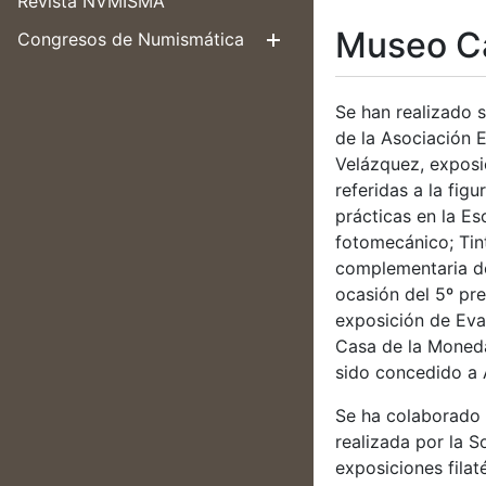
Revista NVMISMA
Museo C
Congresos de Numismática
Mostrar/Ocul
Se han realizado 
de la Asociación 
Velázquez, exposic
referidas a la fi
prácticas en la E
fotomecánico; Tin
complementaria de
ocasión del 5º pre
exposición de Eva
Casa de la Moneda
sido concedido a A
Se ha colaborado 
realizada por la 
exposiciones filat