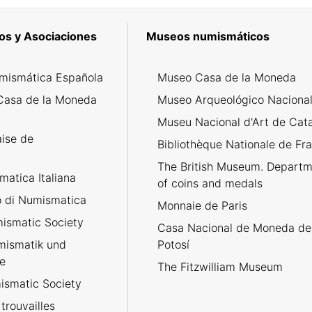
os y Asociaciones
Museos numismáticos
mismática Española
Museo Casa de la Moneda
Casa de la Moneda
Museo Arqueológico Naciona
Museu Nacional d'Art de Cat
aise de
Bibliothèque Nationale de Fr
The British Museum. Departm
atica Italiana
of coins and medals
no di Numismatica
Monnaie de Paris
ismatic Society
Casa Nacional de Moneda de
umismatik und
Potosí
e
The Fitzwilliam Museum
smatic Society
trouvailles