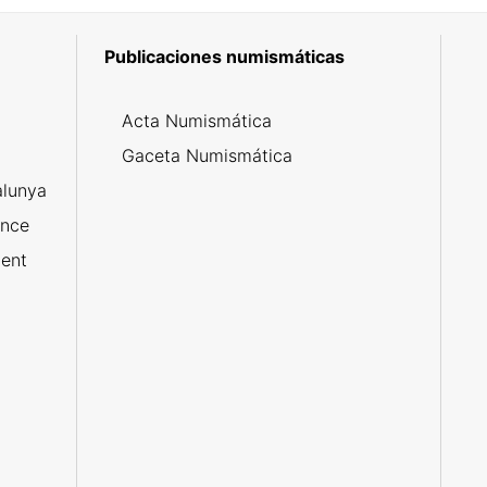
Publicaciones numismáticas
5
Acta Numismática
l
Gaceta Numismática
alunya
ance
ent