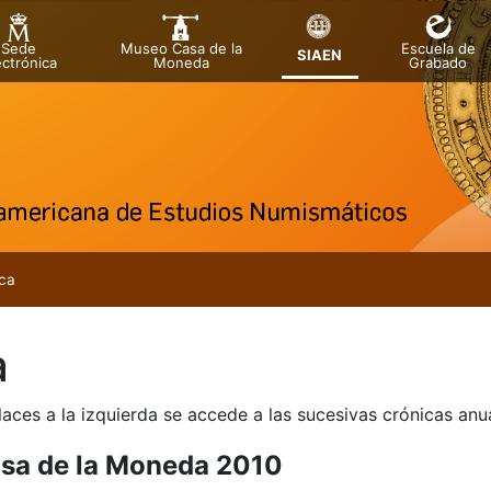
Sede
Museo Casa de la
Escuela de
SIAEN
ectrónica
Moneda
Grabado
tar
ca
a
laces a la izquierda se accede a las sucesivas crónicas an
sa de la Moneda 2010