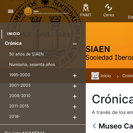
Navegación
FNMT
Ceres
El
INICIO
Crónica
Mostrar/Ocul
50 años de SIAEN
Numisma, sesenta años
1995-2000
Inicio
Mostrar/Ocultar
Cróni
2001-2005
Mostrar/Ocultar
Crónic
2006-2010
Mostrar/Ocultar
2011-2015
Mostrar/Ocultar
A través de los en
2016-
Mostrar/Ocultar
Museo Ca