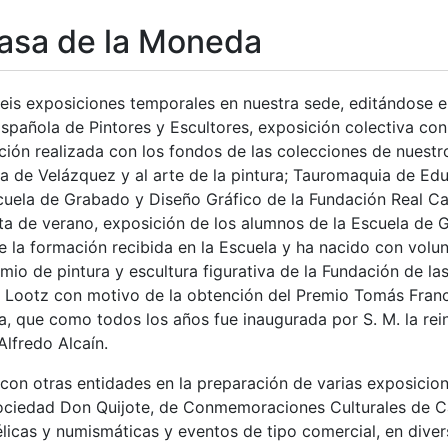
asa de la Moneda
tar
seis exposiciones temporales en nuestra sede, editándose 
Española de Pintores y Escultores, exposición colectiva c
ión realizada con los fondos de las colecciones de nuestro 
gura de Velázquez y al arte de la pintura; Tauromaquia de 
scuela de Grabado y Diseño Gráfico de la Fundación Real C
ta de verano, exposición de los alumnos de la Escuela de 
 la formación recibida en la Escuela y ha nacido con volun
mio de pintura y escultura figurativa de la Fundación de las 
 Lootz con motivo de la obtención del Premio Tomás Franc
, que como todos los años fue inaugurada por S. M. la rein
lfredo Alcaín.
con otras entidades en la preparación de varias exposicio
Sociedad Don Quijote, de Conmemoraciones Culturales de Ca
élicas y numismáticas y eventos de tipo comercial, en dive