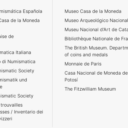
mismática Española
Museo Casa de la Moneda
Casa de la Moneda
Museo Arqueológico Naciona
Museu Nacional d'Art de Cat
aise de
Bibliothèque Nationale de Fr
The British Museum. Departm
atica Italiana
of coins and medals
no di Numismatica
Monnaie de Paris
ismatic Society
Casa Nacional de Moneda de
umismatik und
Potosí
e
The Fitzwilliam Museum
smatic Society
trouvailles
sses / Inventario dei
izzeri