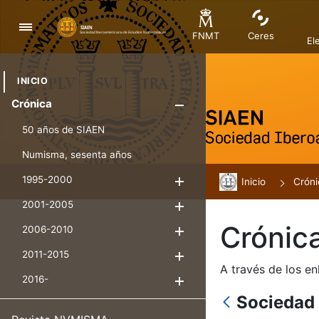
Navegación
FNMT
Ceres
El
INICIO
Crónica
Mostrar/Ocul
50 años de SIAEN
Numisma, sesenta años
1995-2000
Inicio
Mostrar/Ocultar
Cróni
2001-2005
Mostrar/Ocultar
Crónic
2006-2010
Mostrar/Ocultar
2011-2015
Mostrar/Ocultar
A través de los en
2016-
Mostrar/Ocultar
Sociedad