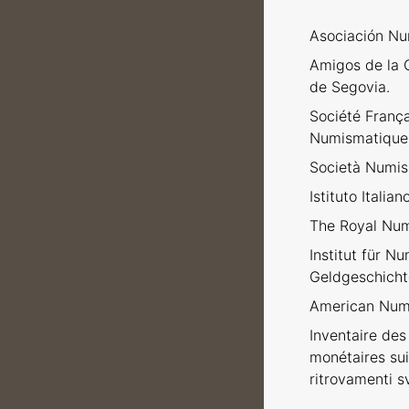
Asociación Nu
Amigos de la 
de Segovia.
Société Franç
Numismatique
Società Numism
Istituto Italia
The Royal Num
Institut für N
Geldgeschicht
American Numi
Inventaire des 
monétaires sui
ritrovamenti sv