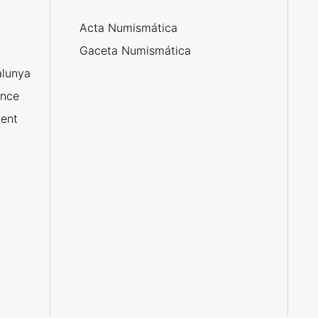
Acta Numismática
l
Gaceta Numismática
alunya
ance
ent