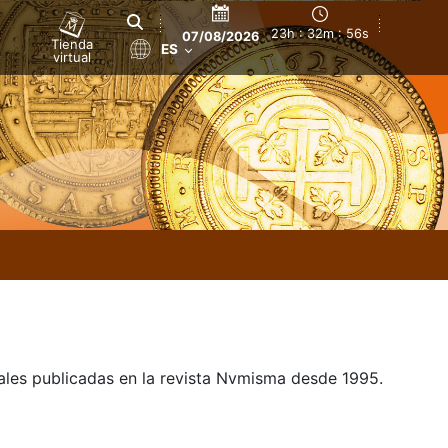
23h : 32m : 56s
07/08/2026
Tienda
ES
virtual
uales publicadas en la revista Nvmisma desde 1995.