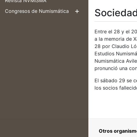
Revista NVMISMA
Sociedad
Congresos de Numismática
Mostrar/Ocul
Entre el 28 y el 
a la memoria de Xa
28 por Claudio Ló
Estudios Numismát
Numismática Avile
pronunció una con
El sábado 29 se c
los socios falleci
Otros organism