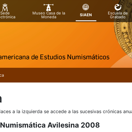
Sede
Museo Casa de la
Escuela de
SIAEN
ectrónica
Moneda
Grabado
tar
ca
a
laces a la izquierda se accede a las sucesivas crónicas an
 Numismática Avilesina 2008