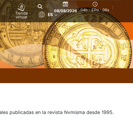
04h : 27m : 07s
08/08/2026
Tienda
ES
virtual
uales publicadas en la revista Nvmisma desde 1995.