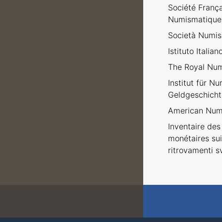
Société Franç
Numismatique
Società Numism
Istituto Italia
The Royal Num
Institut für N
Geldgeschicht
American Numi
Inventaire des 
monétaires sui
ritrovamenti sv