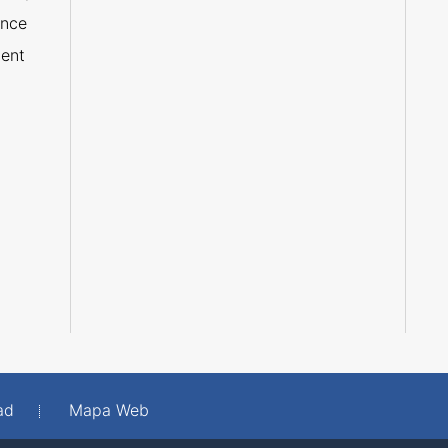
ance
ent
ad
Mapa Web