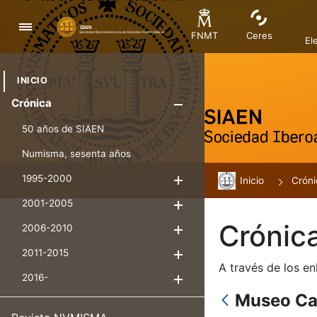
Navegación
FNMT
Ceres
El
INICIO
Crónica
Mostrar/Ocul
50 años de SIAEN
Numisma, sesenta años
1995-2000
Inicio
Mostrar/Ocultar
Cróni
2001-2005
Mostrar/Ocultar
Crónic
2006-2010
Mostrar/Ocultar
2011-2015
Mostrar/Ocultar
A través de los en
2016-
Mostrar/Ocultar
Museo Ca