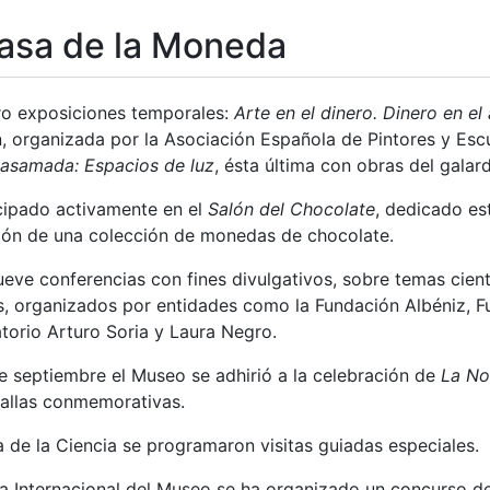
asa de la Moneda
tar
ro exposiciones temporales:
Arte en el dinero. Dinero en el
n, organizada por la Asociación Española de Pintores y Esc
asamada: Espacios de luz
, ésta última con obras del gala
cipado activamente en el
Salón del Chocolate
, dedicado es
ción de una colección de monedas de chocolate.
eve conferencias con fines divulgativos, sobre temas cient
os, organizados por entidades como la Fundación Albéniz, 
torio Arturo Soria y Laura Negro.
e septiembre el Museo se adhirió a la celebración de
La No
allas conmemorativas.
 de la Ciencia se programaron visitas guiadas especiales.
 Internacional del Museo se ha organizado un concurso de d