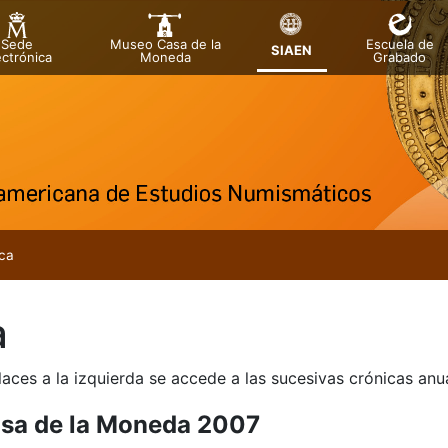
Sede
Museo Casa de la
Escuela de
SIAEN
ectrónica
Moneda
Grabado
tar
ca
a
laces a la izquierda se accede a las sucesivas crónicas an
sa de la Moneda 2007