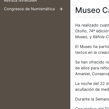
Revista NVMISMA
Museo C
Congresos de Numismática
Mostrar/Ocul
Ha realizado cuat
Otoño, 74ª edició
Museo, y
Ràfols-C
El Museo ha parti
textos en la crea
Se han ofrecido nu
de ellos para niñ
Amaniel, Conserva
La noche del 22 d
acuñación de med
Durante la Semana
Con motivo del Día