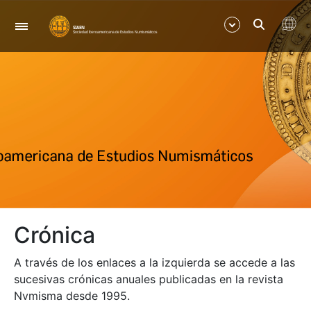
Navegación
Mostrar/Ocultar
Mostrar/Ocultar
Mostrar/Ocultar
Mostrar/Ocultar
Crónica
Mostrar/Ocultar
A través de los enlaces a la izquierda se accede a las
Mostrar/Ocultar
sucesivas crónicas anuales publicadas en la revista
Nvmisma desde 1995.