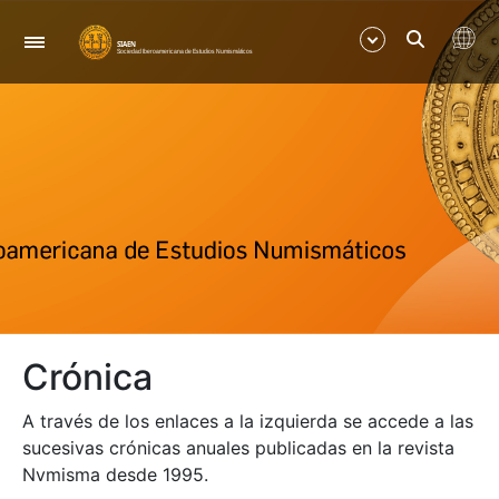
Navegación
Mostrar/Ocultar
Mostrar/Ocultar
Mostrar/Ocultar
Mostrar/Ocultar
Crónica
Mostrar/Ocultar
A través de los enlaces a la izquierda se accede a las
Mostrar/Ocultar
sucesivas crónicas anuales publicadas en la revista
Nvmisma desde 1995.