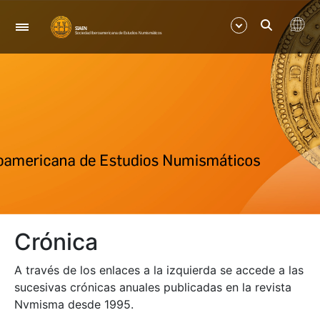
Navegación
Mostrar/Ocultar
Mostrar/Ocultar
Mostrar/Ocultar
Mostrar/Ocultar
Crónica
Mostrar/Ocultar
A través de los enlaces a la izquierda se accede a las
Mostrar/Ocultar
sucesivas crónicas anuales publicadas en la revista
Nvmisma desde 1995.