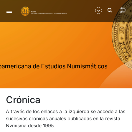
Navegación
Mostrar/Ocultar
Mostrar/Ocultar
Mostrar/Ocultar
Mostrar/Ocultar
Crónica
Mostrar/Ocultar
A través de los enlaces a la izquierda se accede a las
Mostrar/Ocultar
sucesivas crónicas anuales publicadas en la revista
Nvmisma desde 1995.