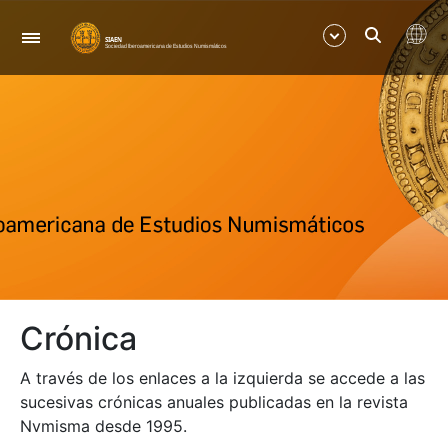
Navegación
Mostrar/Ocultar
Mostrar/Ocultar
Mostrar/Ocultar
Mostrar/Ocultar
Crónica
Mostrar/Ocultar
A través de los enlaces a la izquierda se accede a las
Mostrar/Ocultar
sucesivas crónicas anuales publicadas en la revista
Nvmisma desde 1995.