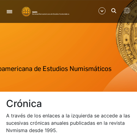
Navegació
Mostra/Amaga
Mostra/Amaga
Mostra/Amaga
Mostra/Amaga
Crónica
Mostra/Amaga
A través de los enlaces a la izquierda se accede a las
Mostra/Amaga
sucesivas crónicas anuales publicadas en la revista
Nvmisma desde 1995.