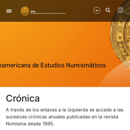
Navegació
Mostra/Amaga
Mostra/Amaga
Mostra/Amaga
Mostra/Amaga
Crónica
Mostra/Amaga
A través de los enlaces a la izquierda se accede a las
Mostra/Amaga
sucesivas crónicas anuales publicadas en la revista
Nvmisma desde 1995.