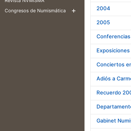
Revista NVMISMA
2004
Congresos de Numismática
Mostra/Amag
2005
Conferencias
Exposiciones
Conciertos e
Adiós a Carm
Recuerdo 20
Departamento
Gabinet Numi