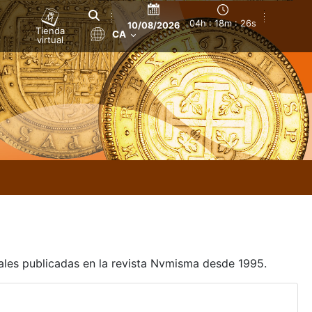
04h : 18m : 26s
10/08/2026
Tienda
CA
virtual
uales publicadas en la revista Nvmisma desde 1995.