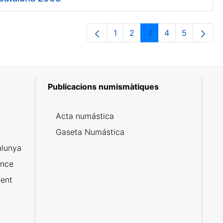
1
2
3
4
5
Pàgina
Pàgina
Pàgina
Pàgina
Pàgina
Publicacions numismàtiques
5
Acta numástica
Gaseta Numástica
alunya
ance
ent