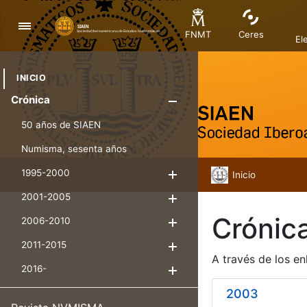
Navegació
FNMT
Ceres
El
INICIO
Crónica
Mostra/Amag
50 años de SIAEN
Numisma, sesenta años
1995-2000
Inicio
Mostra/Amaga
2001-2005
Mostra/Amaga
Crónic
2006-2010
Mostra/Amaga
2011-2015
Mostra/Amaga
A través de los en
2016-
Mostra/Amaga
2003