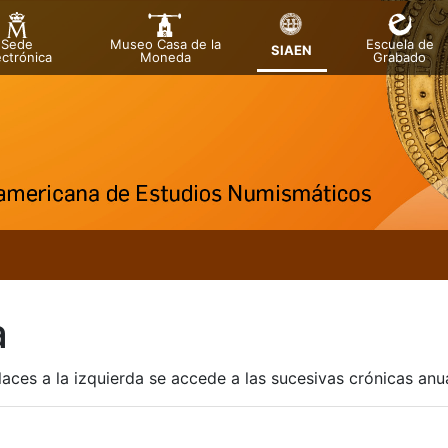
Sede
Museo Casa de la
Escuela de
SIAEN
ectrónica
Moneda
Grabado
a
a
laces a la izquierda se accede a las sucesivas crónicas an