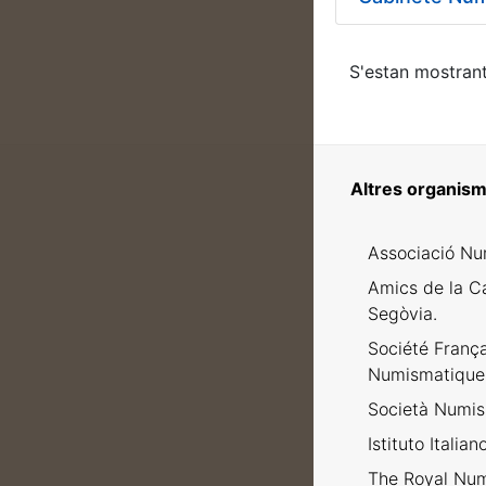
S'estan mostrant
Altres organism
Associació Nu
Amics de la C
Segòvia.
Société Franç
Numismatique
Società Numism
Istituto Italia
The Royal Num