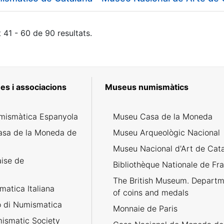
 41 - 60 de 90 resultats.
es i associacions
Museus numismàtics
mismàtica Espanyola
Museu Casa de la Moneda
asa de la Moneda de
Museu Arqueològic Nacional
Museu Nacional d'Art de Cat
aise de
Bibliothèque Nationale de Fr
The British Museum. Departm
atica Italiana
of coins and medals
no di Numismatica
Monnaie de Paris
ismatic Society