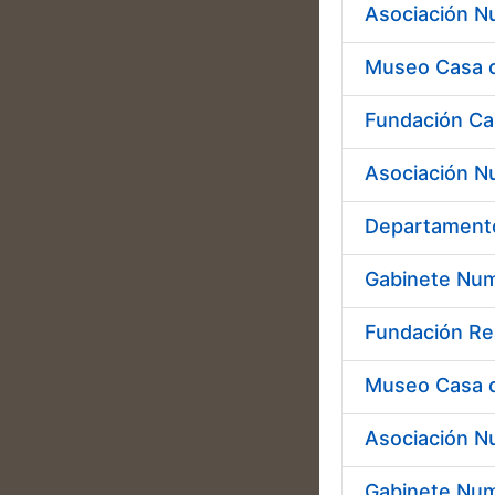
Asociación N
Museo Casa 
Fundación Ca
Asociación N
Departamento
Gabinete Num
Fundación Re
Museo Casa 
Asociación N
Gabinete Num