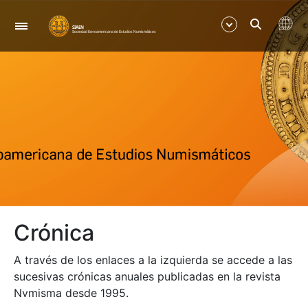
Navegació
Mostra/Amaga
Mostra/Amaga
Mostra/Amaga
Mostra/Amaga
Crónica
Mostra/Amaga
A través de los enlaces a la izquierda se accede a las
Mostra/Amaga
sucesivas crónicas anuales publicadas en la revista
Nvmisma desde 1995.