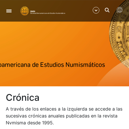
Navegació
Mostra/Amaga
Mostra/Amaga
Mostra/Amaga
Mostra/Amaga
Crónica
Mostra/Amaga
A través de los enlaces a la izquierda se accede a las
Mostra/Amaga
sucesivas crónicas anuales publicadas en la revista
Nvmisma desde 1995.