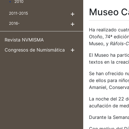
2010
Museo C
2011-2015
Mostra/Amaga
2016-
Mostra/Amaga
Ha realizado cuat
Otoño, 74ª edició
Revista NVMISMA
Museo, y
Ràfols-C
Congresos de Numismática
Mostra/Amag
El Museo ha parti
textos en la crea
Se han ofrecido nu
de ellos para niñ
Amaniel, Conserva
La noche del 22 d
acuñación de med
Durante la Semana
Con motivo del Día