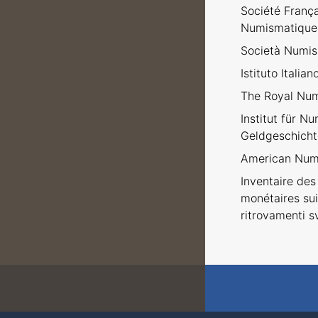
Société Franç
Numismatique
Società Numism
Istituto Italia
The Royal Num
Institut für N
Geldgeschicht
American Numi
Inventaire des 
monétaires sui
ritrovamenti sv