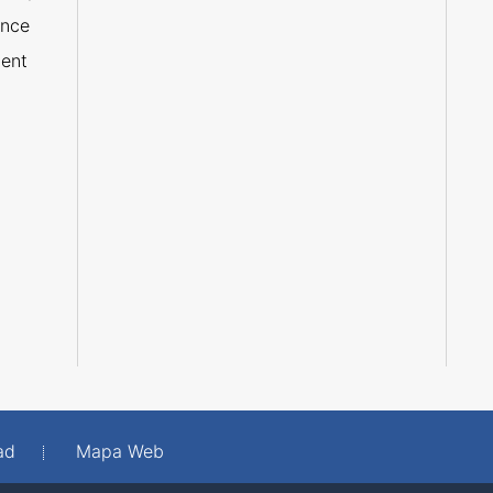
ance
ent
ad
Mapa Web