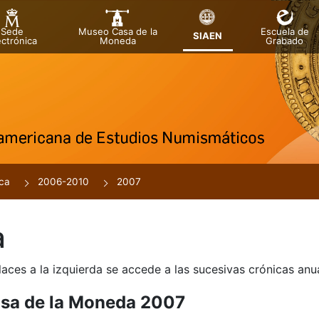
Sede
Museo Casa de la
Escuela de
SIAEN
ectrónica
Moneda
Grabado
a
ca
2006-2010
2007
a
laces a la izquierda se accede a las sucesivas crónicas an
sa de la Moneda 2007