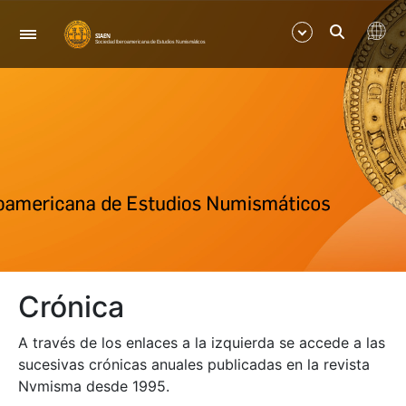
Navegació
Mostra/Amaga
Mostra/Amaga
Mostra/Amaga
Mostra/Amaga
Crónica
Mostra/Amaga
A través de los enlaces a la izquierda se accede a las
sucesivas crónicas anuales publicadas en la revista
Nvmisma desde 1995.