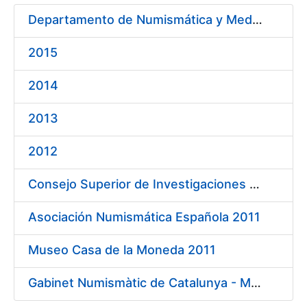
Departamento de Numismática y Medallística. Museo Arqueológico Nacional 2011
2015
Mostra/Amaga
2014
2013
Mostra/Amaga
2012
Consejo Superior de Investigaciones Científicas 2011
Asociación Numismática Española 2011
Museo Casa de la Moneda 2011
Gabinet Numismàtic de Catalunya - MNAC 2011