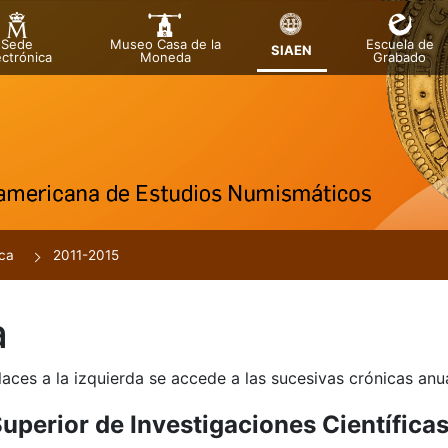
Sede
Museo Casa de la
Escuela de
SIAEN
ectrónica
Moneda
Grabado
a
ca
2011-2015
a
laces a la izquierda se accede a las sucesivas crónicas an
uperior de Investigaciones Científica