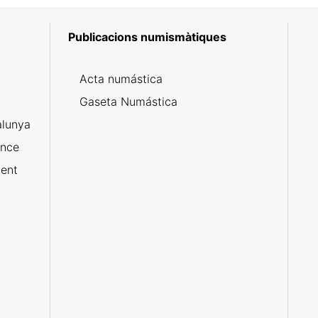
Publicacions numismàtiques
5
Acta numástica
Gaseta Numástica
alunya
ance
ent