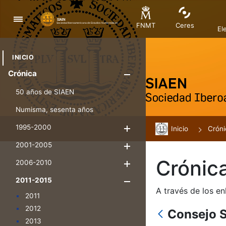
Navegació
FNMT
Ceres
El
INICIO
Crónica
Mostra/Amag
50 años de SIAEN
Numisma, sesenta años
1995-2000
Inicio
Mostra/Amaga
Cróni
2001-2005
Mostra/Amaga
Crónic
2006-2010
Mostra/Amaga
2011-2015
Mostra/Amaga
A través de los en
2011
2012
Consejo S
2013