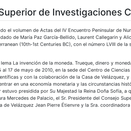
Superior de Investigaciones C
ado el volumen de Actas del IV Encuentro Peninsular de Num
idado de María Paz García-Bellido, Laurent Callegarin y Ali
rranean (10th-1st Centuries BC), con el número LVIII de la
a
l lema La invención de la moneda. Trueque, dinero y moned
15 al 17 de mayo de 2010, en la sede del Centro de Ciencia
ientíficas y con la colaboración de la Casa de Velázquez, 
entrar en una economía monetaria y las circunstancias hist
 estuvo presidida por Su Majestad la Reina Doña Sofía, a 
ura Mercedes de Palacio, el Sr. Presidente del Consejo Super
a de Velázquez Jean Pierre Étienvre y la Sra. coordinadora