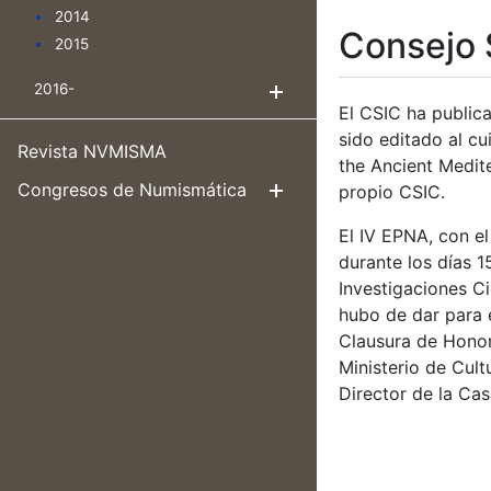
2014
Consejo 
2015
2016-
Mostra/Amaga
El CSIC ha public
sido editado al cu
Revista NVMISMA
the Ancient Medite
Congresos de Numismática
propio CSIC.
Mostra/Amag
El IV EPNA, con e
durante los días 
Investigaciones C
hubo de dar para 
Clausura de Honor
Ministerio de Cult
Director de la Cas