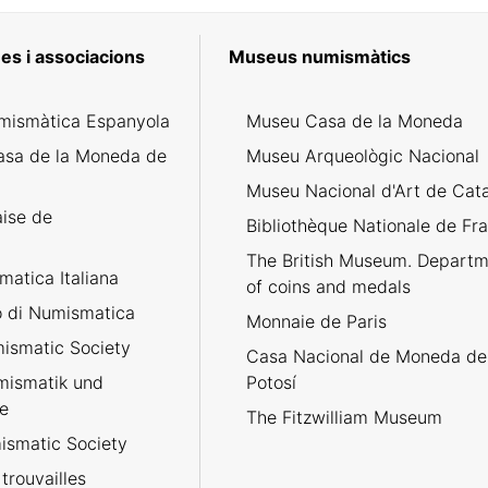
es i associacions
Museus numismàtics
mismàtica Espanyola
Museu Casa de la Moneda
asa de la Moneda de
Museu Arqueològic Nacional
Museu Nacional d'Art de Cat
aise de
Bibliothèque Nationale de Fr
The British Museum. Departm
atica Italiana
of coins and medals
no di Numismatica
Monnaie de Paris
ismatic Society
Casa Nacional de Moneda de
umismatik und
Potosí
e
The Fitzwilliam Museum
smatic Society
trouvailles