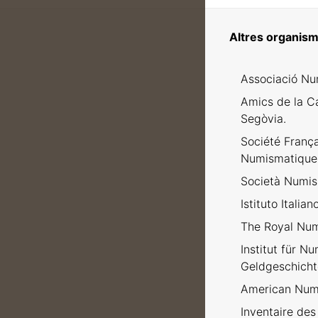
Altres organism
Associació Nu
Amics de la C
Segòvia.
Société Franç
Numismatique
Società Numism
Istituto Italia
The Royal Num
Institut für N
Geldgeschicht
American Numi
Inventaire des 