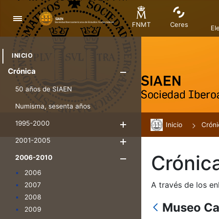
Navegació
FNMT
Ceres
El
INICIO
Crónica
Mostra/Amag
50 años de SIAEN
Numisma, sesenta años
1995-2000
Inicio
Mostra/Amaga
Cróni
2001-2005
Mostra/Amaga
Crónic
2006-2010
Mostra/Amaga
2006
A través de los en
2007
2008
Museo Ca
2009