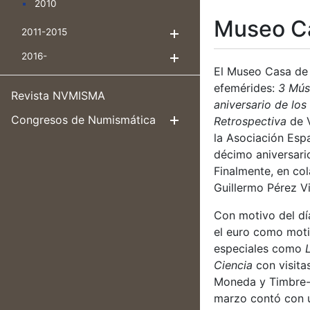
2010
Museo C
2011-2015
Mostra/Amaga
2016-
Mostra/Amaga
El Museo Casa de 
efemérides:
3 Músi
Revista NVMISMA
aniversario de los
Congresos de Numismática
Retrospectiva
de V
Mostra/Amag
la Asociación Esp
décimo aniversari
Finalmente, en co
Guillermo Pérez Vil
Con motivo del día
el euro como moti
especiales como
Ciencia
con visita
Moneda y Timbre-
marzo contó con 