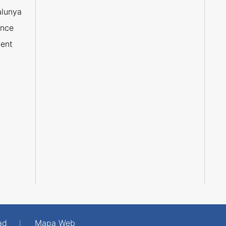
alunya
ance
ent
ad
Mapa Web