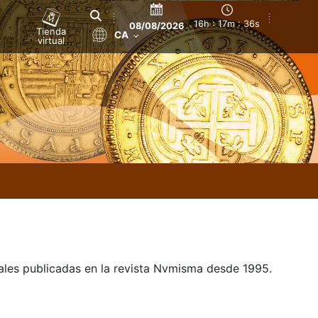
16h : 17m : 36s
08/08/2026
Tienda
CA
virtual
uales publicadas en la revista Nvmisma desde 1995.