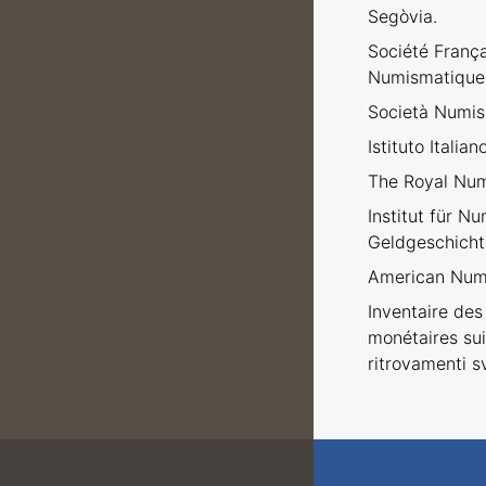
Segòvia.
Société Franç
Numismatique
Società Numism
Istituto Italia
The Royal Num
Institut für N
Geldgeschicht
American Numi
Inventaire des 
monétaires sui
ritrovamenti sv