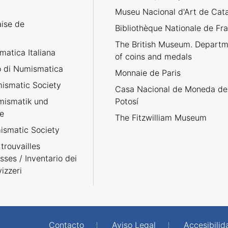
Museu Nacional d'Art de Cat
aise de
Bibliothèque Nationale de Fr
The British Museum. Departm
atica Italiana
of coins and medals
no di Numismatica
Monnaie de Paris
ismatic Society
Casa Nacional de Moneda de
umismatik und
Potosí
e
The Fitzwilliam Museum
smatic Society
trouvailles
sses / Inventario dei
izzeri
Contacto
Aviso Legal
Accesibilid