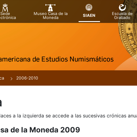
Sede
Museo Casa de la
Escuela de
SIAEN
ectrónica
Moneda
Grabado
a
ca
2006-2010
a
laces a la izquierda se accede a las sucesivas crónicas an
sa de la Moneda 2009