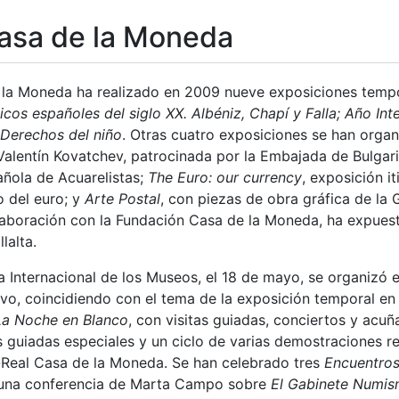
asa de la Moneda
la Moneda ha realizado en 2009 nueve exposiciones tempo
cos españoles del siglo XX. Albéniz, Chapí y Falla; Año Int
 Derechos del niño
. Otras cuatro exposiciones se han orga
alentín Kovatchev, patrocinada por la Embajada de Bulgar
a
añola de Acuarelistas;
The Euro: our currency
, exposición 
o del euro; y
Arte Postal
, con piezas de obra gráfica de la
laboración con la Fundación Casa de la Moneda, ha expuest
lalta.
 Internacional de los Museos, el 18 de mayo, se organizó el
vo, coincidiendo con el tema de la exposición temporal e
La Noche en Blanco
, con visitas guiadas, conciertos y ac
s guiadas especiales y un ciclo de varias demostraciones re
Real Casa de la Moneda. Se han celebrado tres
Encuentros
una conferencia de Marta Campo sobre
El Gabinete Numis