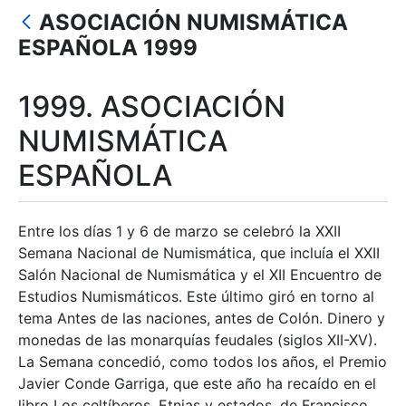
Mostra/Amaga
ASOCIACIÓN NUMISMÁTICA
Mostra/Amaga
ESPAÑOLA 1999
Mostra/Amaga
1999. ASOCIACIÓN
Mostra/Amaga
NUMISMÁTICA
ESPAÑOLA
Mostra/Amaga
Entre los días 1 y 6 de marzo se celebró la XXII
Semana Nacional de Numismática, que incluía el XXII
Salón Nacional de Numismática y el XII Encuentro de
Estudios Numismáticos. Este último giró en torno al
tema Antes de las naciones, antes de Colón. Dinero y
monedas de las monarquías feudales (siglos XII-XV).
La Semana concedió, como todos los años, el Premio
Javier Conde Garriga, que este año ha recaído en el
libro Los celtíberos. Etnias y estados, de Francisco