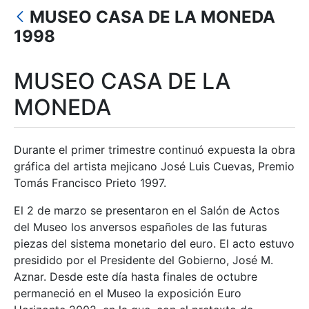
Mostra/Amaga
MUSEO CASA DE LA MONEDA
Mostra/Amaga
1998
Mostra/Amaga
MUSEO CASA DE LA
Mostra/Amaga
MONEDA
Mostra/Amaga
Durante el primer trimestre continuó expuesta la obra
gráfica del artista mejicano José Luis Cuevas, Premio
Tomás Francisco Prieto 1997.
El 2 de marzo se presentaron en el Salón de Actos
del Museo los anversos españoles de las futuras
piezas del sistema monetario del euro. El acto estuvo
presidido por el Presidente del Gobierno, José M.
Aznar. Desde este día hasta finales de octubre
permaneció en el Museo la exposición Euro