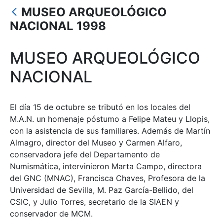
Mostra/Amaga
MUSEO ARQUEOLÓGICO
Mostra/Amaga
NACIONAL 1998
Mostra/Amaga
MUSEO ARQUEOLÓGICO
Mostra/Amaga
NACIONAL
Mostra/Amaga
El día 15 de octubre se tributó en los locales del
M.A.N. un homenaje póstumo a Felipe Mateu y Llopis,
con la asistencia de sus familiares. Además de Martín
Almagro, director del Museo y Carmen Alfaro,
conservadora jefe del Departamento de
Numismática, intervinieron Marta Campo, directora
del GNC (MNAC), Francisca Chaves, Profesora de la
Universidad de Sevilla, M. Paz García-Bellido, del
CSIC, y Julio Torres, secretario de la SIAEN y
conservador de MCM.