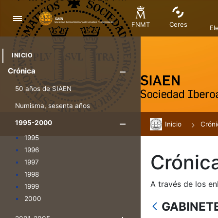
Navegació
FNMT
Ceres
El
INICIO
Crónica
Mostra/Amag
50 años de SIAEN
Numisma, sesenta años
1995-2000
Inicio
Mostra/Amaga
Cróni
1995
1996
Crónic
1997
1998
A través de los en
1999
2000
GABINET