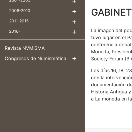
2001-2005
Mostra/Amaga
GABINET
2006-2010
Mostra/Amaga
2011-2015
Mostra/Amaga
La imagen del pod
2016-
Mostra/Amaga
tuvo lugar en el P
conferencia debate
Revista NVMISMA
Moneda, President
Congresos de Numismática
Society Forum (Bru
Mostra/Amag
Los días 16, 18, 2
con la intervenció
documentación de 
Historia Antigua y
a La moneda en la