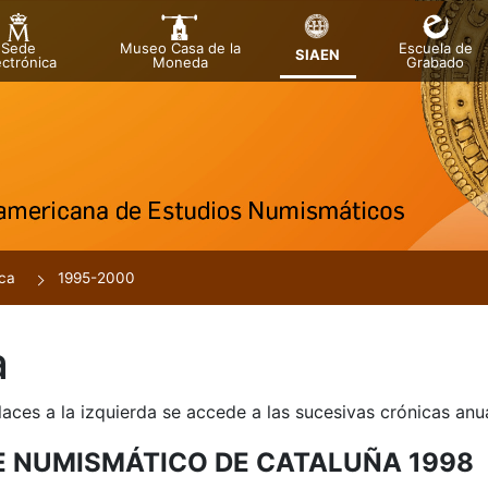
Sede
Museo Casa de la
Escuela de
SIAEN
ectrónica
Moneda
Grabado
a
ca
1995-2000
a
laces a la izquierda se accede a las sucesivas crónicas an
E NUMISMÁTICO DE CATALUÑA 1998