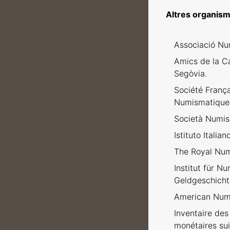
Altres organism
Associació Nu
Amics de la C
Segòvia.
Société Franç
Numismatique
Società Numism
Istituto Italia
The Royal Num
Institut für N
Geldgeschicht
American Numi
Inventaire des 
monétaires sui