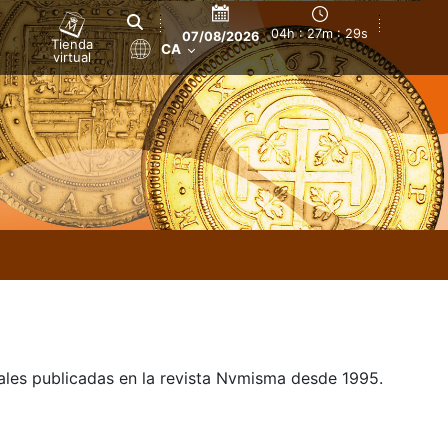
04h : 27m : 30s
07/08/2026
Tienda
CA
virtual
uales publicadas en la revista Nvmisma desde 1995.