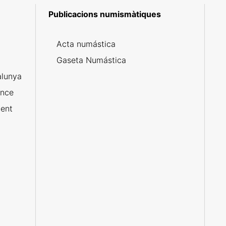
Publicacions numismàtiques
5
Acta numástica
Gaseta Numástica
alunya
ance
ent