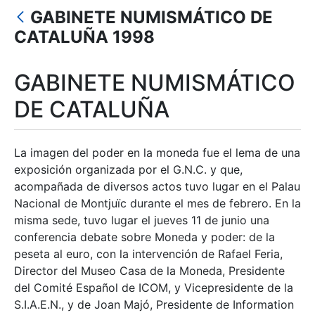
Mostrar/Ocultar
GABINETE NUMISMÁTICO DE
Mostrar/Ocultar
CATALUÑA 1998
Mostrar/Ocultar
GABINETE NUMISMÁTICO
Mostrar/Ocultar
DE CATALUÑA
Mostrar/Ocultar
La imagen del poder en la moneda fue el lema de una
exposición organizada por el G.N.C. y que,
acompañada de diversos actos tuvo lugar en el Palau
Nacional de Montjuïc durante el mes de febrero. En la
misma sede, tuvo lugar el jueves 11 de junio una
conferencia debate sobre Moneda y poder: de la
peseta al euro, con la intervención de Rafael Feria,
Director del Museo Casa de la Moneda, Presidente
del Comité Español de ICOM, y Vicepresidente de la
S.I.A.E.N., y de Joan Majó, Presidente de Information