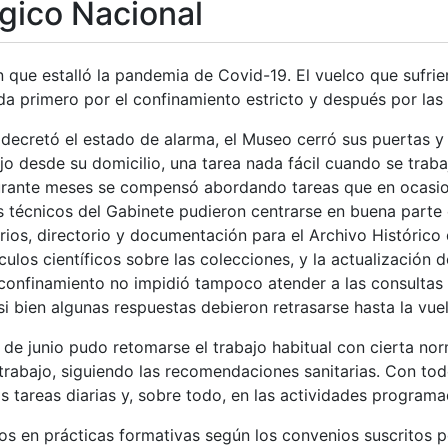
gico Nacional
 que estalló la pandemia de Covid-19. El vuelco que sufrier
a primero por el confinamiento estricto y después por las 
decretó el estado de alarma, el Museo cerró sus puertas y e
jo desde su domicilio, una tarea nada fácil cuando se traba
durante meses se compensó abordando tareas que en ocasi
os técnicos del Gabinete pudieron centrarse en buena parte 
rios, directorio y documentación para el Archivo Histórico
ículos científicos sobre las colecciones, y la actualización
 confinamiento no impidió tampoco atender a las consultas 
i bien algunas respuestas debieron retrasarse hasta la vuelt
 de junio pudo retomarse el trabajo habitual con cierta no
rabajo, siguiendo las recomendaciones sanitarias. Con todo
s tareas diarias y, sobre todo, en las actividades programa
os en prácticas formativas según los convenios suscritos p