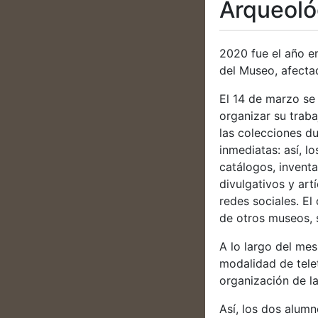
Arqueoló
2020 fue el año en
del Museo, afectad
El 14 de marzo se 
organizar su traba
las colecciones 
inmediatas: así, l
catálogos, inventa
divulgativos y art
redes sociales. El
de otros museos, s
A lo largo del mes
modalidad de telet
organización de la
Así, los dos alumn