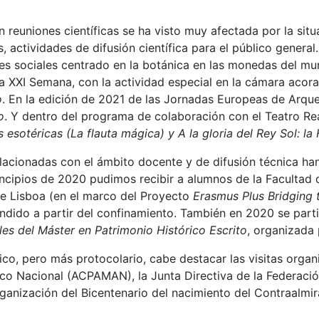
n reuniones científicas se ha visto muy afectada por la sit
s, actividades de difusión científica para el público genera
es sociales centrado en la botánica en las monedas del mun
 la XXI Semana, con la actividad especial en la cámara aco
o
. En la edición de 2021 de las Jornadas Europeas de Arque
o
. Y dentro del programa de colaboración con el Teatro Rea
 esotéricas (La flauta mágica) y A la gloria del Rey Sol: la H
elacionadas con el ámbito docente y de difusión técnica ha
incipios de 2020 pudimos recibir a alumnos de la Facultad 
de Lisboa (en el marco del Proyecto
Erasmus Plus Bridging 
dido a partir del confinamiento. También en 2020 se parti
les del Máster en Patrimonio Histórico Escrito
, organizada
ico, pero más protocolario, cabe destacar las visitas orga
o Nacional (ACPAMAN), la Junta Directiva de la Federaci
ganización del Bicentenario del nacimiento del Contraalm