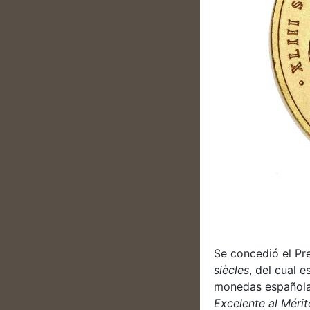
Se concedió el Pr
siècles
, del cual 
monedas españolas 
Excelente al Méri