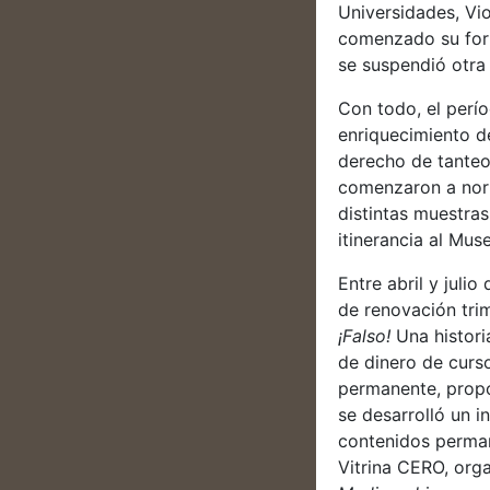
Universidades, Vi
comenzado su form
se suspendió otra
Con todo, el perí
enriquecimiento d
derecho de tanteo
comenzaron a norm
distintas muestra
itinerancia al Mu
Entre abril y jul
de renovación tri
¡Falso!
Una histori
de dinero de curs
permanente, propo
se desarrolló un i
contenidos perman
Vitrina CERO, org