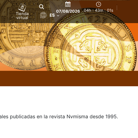
04h : 43m : 02s
07/08/2026
Tienda
ES
virtual
uales publicadas en la revista Nvmisma desde 1995.