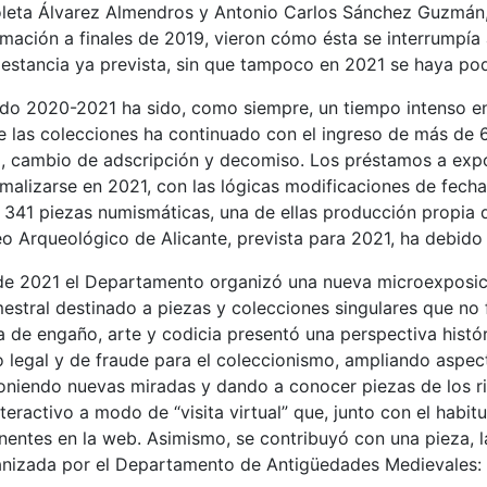
oleta Álvarez Almendros y Antonio Carlos Sánchez Guzmán
ación a finales de 2019, vieron cómo ésta se interrumpía 
 estancia ya prevista, sin que tampoco en 2021 se haya po
odo 2020-2021 ha sido, como siempre, un tiempo intenso en 
e las colecciones ha continuado con el ingreso de más de 6
, cambio de adscripción y decomiso. Los préstamos a expos
alizarse en 2021, con las lógicas modificaciones de fechas
s 341 piezas numismáticas, una de ellas producción propia
seo Arqueológico de Alicante, prevista para 2021, ha debid
io de 2021 el Departamento organizó una nueva microexposic
mestral destinado a piezas y colecciones singulares que n
a de engaño, arte y codicia presentó una perspectiva histór
o legal y de fraude para el coleccionismo, ampliando aspe
niendo nuevas miradas y dando a conocer piezas de los r
nteractivo a modo de “visita virtual” que, junto con el hab
entes en la web. Asimismo, se contribuyó con una pieza, la
anizada por el Departamento de Antigüedades Medievales: