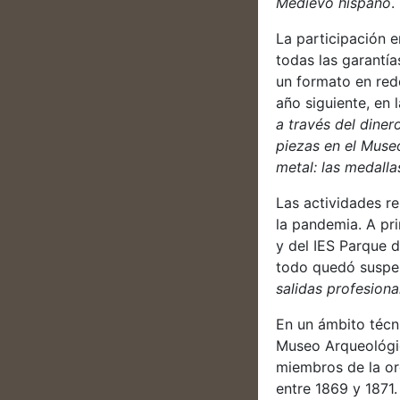
Medievo hispano
.
La participación e
todas las garantía
un formato en red
año siguiente, en
a través del diner
piezas en el Muse
metal: las medallas
Las actividades r
la pandemia. A pr
y del IES Parque 
todo quedó suspen
salidas profesiona
En un ámbito técn
Museo Arqueológic
miembros de la or
entre 1869 y 1871.