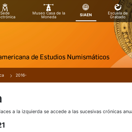
Sede
Museo Casa de la
Escuela de
SIAEN
ectrónica
Moneda
Grabado
tar
ca
2016-
a
laces a la izquierda se accede a las sucesivas crónicas an
r
21