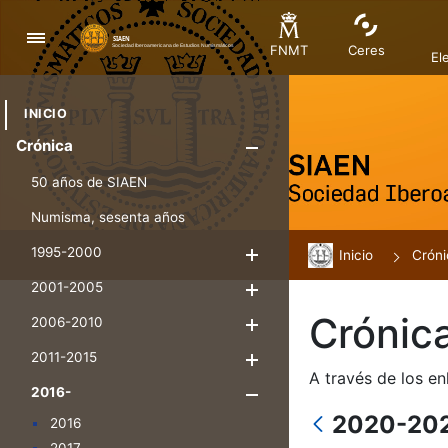
Navegación
FNMT
Ceres
El
INICIO
Crónica
Mostrar/Ocul
50 años de SIAEN
Numisma, sesenta años
1995-2000
Inicio
Mostrar/Ocultar
Cróni
2001-2005
Mostrar/Ocultar
Crónic
2006-2010
Mostrar/Ocultar
2011-2015
Mostrar/Ocultar
A través de los en
2016-
Mostrar/Oculta
2020-20
2016