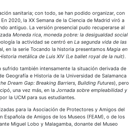
uación sanitaria; con todo, se han podido organizar, con
l. En 2020, la XX Semana de la Ciencia de Madrid viró a
do antiguo. La versión presencial pudo recuperarse al
razada
Moneda rica, moneda pobre: la desigualdad social
ología la actividad se centró en
La segunda vida de las
l, en la serie Tocando la historia presentamos
Magia en
istoria metálica de Luis XIV (Le ballet royal de la nuit)
.
n sufrido también intensamente la situación derivada de
de Geografía e Historia de la Universidad de Salamanca
the Dream Gap: Breaking Barriers, Building Futures
), pero
cipó, una vez más, en la
Jornada sobre empleabilidad y
 por la UCM para sus estudiantes.
nizadas para la Asociación de Protectores y Amigos del
ón Española de Amigos de los Museos (FEAM), o de los
irante Miguel Lobo y Malagamba, donante del Museo