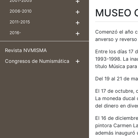
2001-2005
Mostrar/Ocultar
MUSEO 
2006-2010
Mostrar/Ocultar
2011-2015
Mostrar/Ocultar
Comenzó el año co
2016-
Mostrar/Ocultar
anverso y reverso 
Revista NVMISMA
Entre los días 17 
1993-1998. La ina
Congresos de Numismática
Mostrar/Ocul
título Música par
Del 19 al 21 de m
El 17 de octubre, 
La moneda ducal d
del dinero en dive
El 16 de diciembre
pintora Carmen Laf
además inauguró u