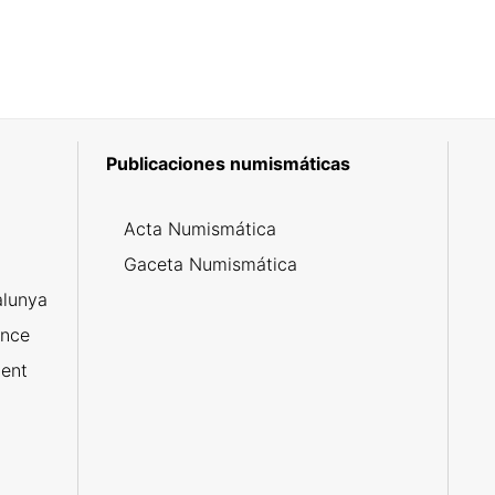
Publicaciones numismáticas
5
Acta Numismática
l
Gaceta Numismática
alunya
ance
ent