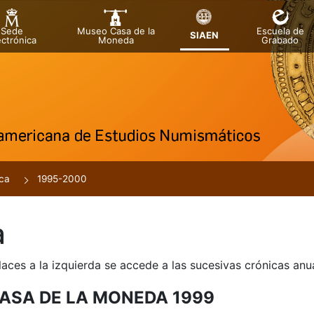
Sede
Museo Casa de la
Escuela de
SIAEN
ectrónica
Moneda
Grabado
tar
r
ca
1995-2000
a
laces a la izquierda se accede a las sucesivas crónicas an
ASA DE LA MONEDA 1999