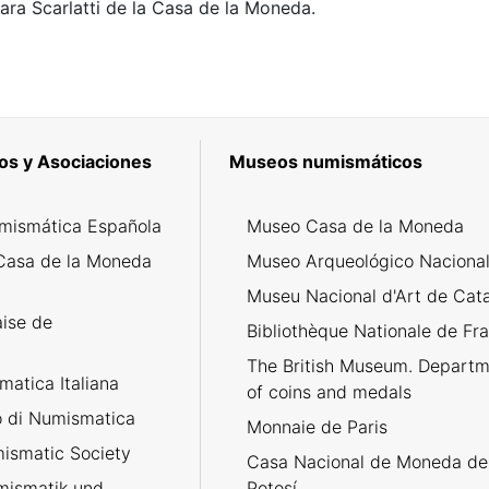
ra Scarlatti de la Casa de la Moneda.
os y Asociaciones
Museos numismáticos
mismática Española
Museo Casa de la Moneda
Casa de la Moneda
Museo Arqueológico Naciona
Museu Nacional d'Art de Cat
aise de
Bibliothèque Nationale de Fr
The British Museum. Departm
atica Italiana
of coins and medals
no di Numismatica
Monnaie de Paris
ismatic Society
Casa Nacional de Moneda de
umismatik und
Potosí