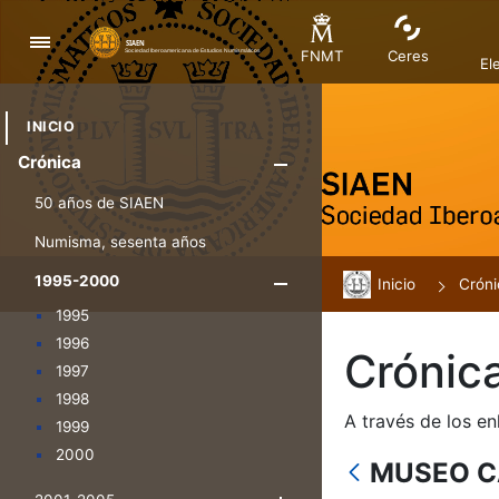
Navegación
FNMT
Ceres
El
INICIO
Crónica
Mostrar/Ocul
50 años de SIAEN
Numisma, sesenta años
1995-2000
Inicio
Mostrar/Oculta
Cróni
1995
1996
Crónic
1997
1998
A través de los en
1999
2000
MUSEO C