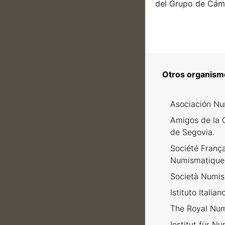
del Grupo de Cáma
Otros organism
Asociación Nu
Amigos de la 
de Segovia.
Société Franç
Numismatique
Società Numism
Istituto Italia
The Royal Num
Institut für N