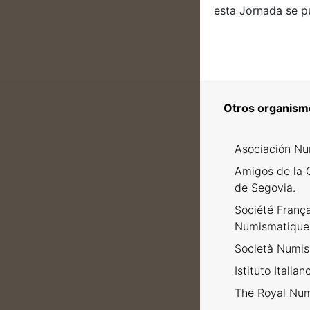
esta Jornada se p
Otros organism
Asociación Nu
Amigos de la 
de Segovia.
Société Franç
Numismatique
Società Numism
Istituto Italia
The Royal Num