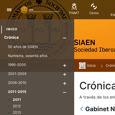
Navegación
FNMT
Ceres
El
INICIO
Crónica
Mostrar/Ocul
50 años de SIAEN
Numisma, sesenta años
1995-2000
Inicio
Mostrar/Ocultar
Cróni
2001-2005
Mostrar/Ocultar
Crónic
2006-2010
Mostrar/Ocultar
2011-2015
Mostrar/Oculta
A través de los en
2011
2012
Gabinet 
2013