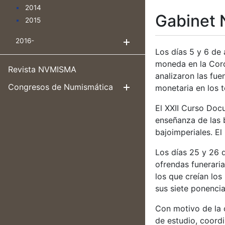
2014
Gabinet 
2015
2016-
Mostrar/Ocultar
Los días 5 y 6 de 
moneda en la Coro
Revista NVMISMA
analizaron las fue
Congresos de Numismática
monetaria en los 
Mostrar/Ocul
El XXII Curso Doc
enseñanza de las 
bajoimperiales. El
Los días 25 y 26 
ofrendas funerari
los que creían lo
sus siete ponencia
Con motivo de la c
de estudio, coordi