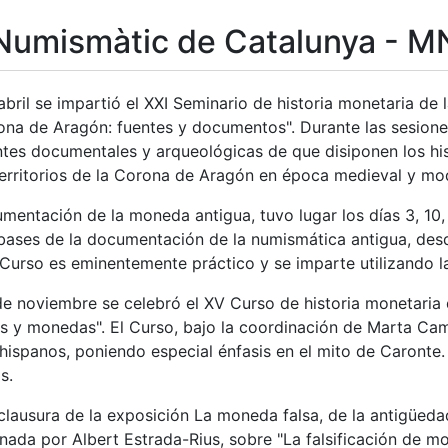
Numismàtic de Catalunya - 
abril se impartió el XXI Seminario de historia monetaria de l
na de Aragón: fuentes y documentos". Durante las sesiones
ntes documentales y arqueológicas de que disiponen los his
territorios de la Corona de Aragón en época medieval y mo
tar
umentación de la moneda antigua, tuvo lugar los días 3, 1
bases de la documentación de la numismática antigua, desd
 Curso es eminentemente práctico y se imparte utilizando l
de noviembre se celebró el XV Curso de historia monetaria 
as y monedas". El Curso, bajo la coordinación de Marta Cam
s hispanos, poniendo especial énfasis en el mito de Caront
s.
lausura de la exposición La moneda falsa, de la antigüedad
nada por Albert Estrada-Rius, sobre "La falsificación de mo