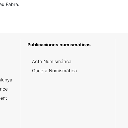
eu Fabra.
Publicaciones numismáticas
5
Acta Numismática
l
Gaceta Numismática
alunya
ance
ent