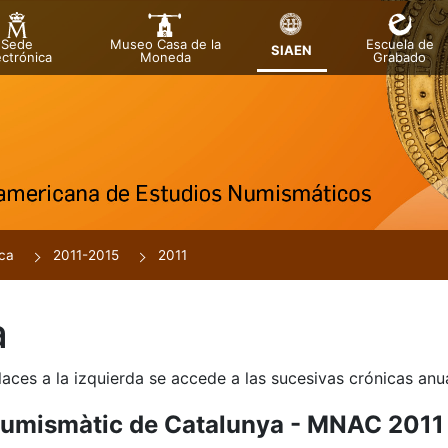
Sede
Museo Casa de la
Escuela de
SIAEN
ectrónica
Moneda
Grabado
tar
ca
2011-2015
2011
a
r
laces a la izquierda se accede a las sucesivas crónicas an
Numismàtic de Catalunya - MNAC 2011