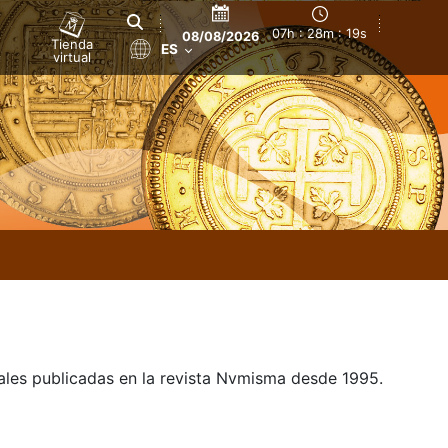
07h : 28m : 19s
08/08/2026
Tienda
ES
virtual
uales publicadas en la revista Nvmisma desde 1995.